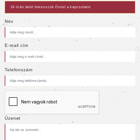
24 órán belül felvesszük Önnel a kapcsolatot
Név
E-mail cím
Telefonszám
Üzenet