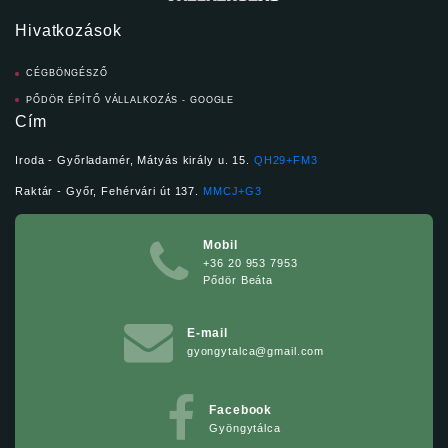
Hivatkozások
CÉGBÖNGÉSZŐ
PŐDÖR ÉPÍTŐ VÁLLALKOZÁS - GOOGLE
Cím
Iroda - Győrladamér, Mátyás király u. 15.
QH29+FM3
Raktár - Győr, Fehérvári út 137.
MMCJ+G3
Mobil
+36 20 953 7953
Pődör Beáta
E-mail
gyongytalca@gmail.com
Facebook
Gyöngytálca